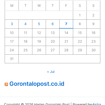
M
T
W
T
F
S
S
1
2
3
4
5
6
7
8
9
10
11
12
13
14
15
16
17
18
19
20
21
22
23
24
25
26
27
28
29
30
31
« Jul
Gorontalopost.co.id
Copyright © 2026 Harian Gorontalo Post | Powered by
Astra