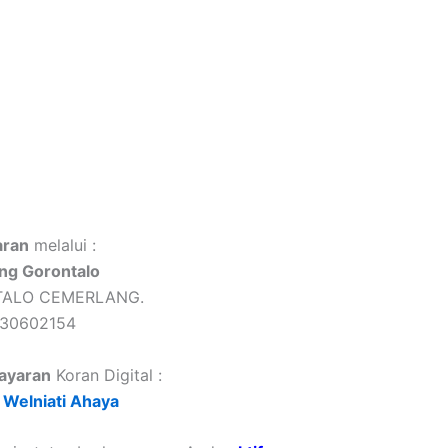
ran
melalui :
ng Gorontalo
TALO CEMERLANG.
430602154
ayaran
Koran Digital :
Welniati Ahaya