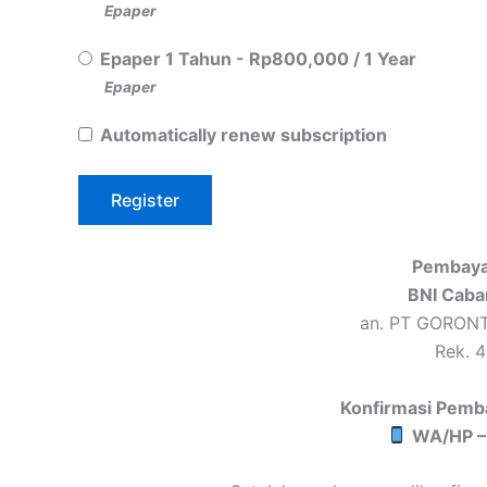
Epaper
Epaper 1 Tahun
-
Rp
800,000
/
1 Year
Epaper
Automatically renew subscription
Pembaya
BNI Caba
an. PT GORON
Rek. 
Konfirmasi Pemb
WA/HP –