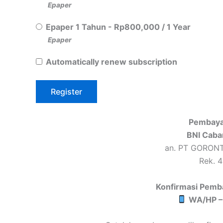
Epaper
Epaper 1 Tahun
-
Rp
800,000
/
1 Year
Epaper
Automatically renew subscription
Pembaya
BNI Caba
an. PT GORON
Rek. 
Konfirmasi Pemb
WA/HP –