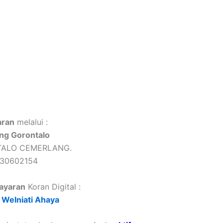
ran
melalui :
ng Gorontalo
TALO CEMERLANG.
430602154
ayaran
Koran Digital :
Welniati Ahaya