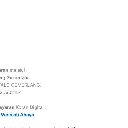
ran
melalui :
ng Gorontalo
TALO CEMERLANG.
430602154
ayaran
Koran Digital :
Welniati Ahaya