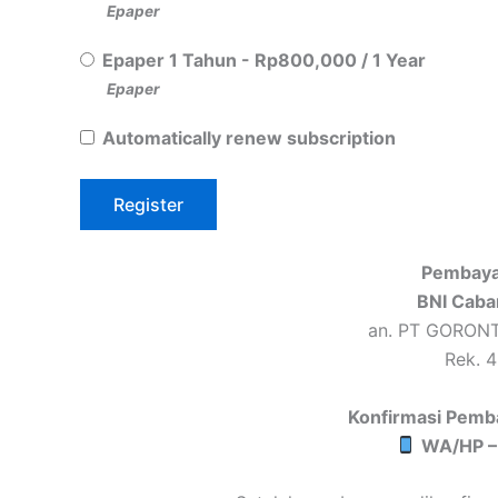
Epaper
Epaper 1 Tahun
-
Rp
800,000
/
1 Year
Epaper
Automatically renew subscription
Pembaya
BNI Caba
an. PT GORON
Rek. 
Konfirmasi Pemb
WA/HP –