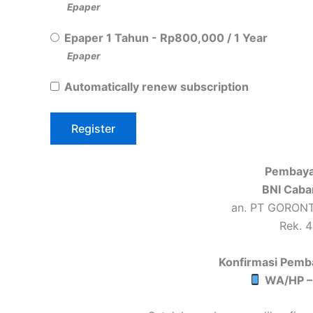
Epaper
Epaper 1 Tahun
-
Rp
800,000
/
1 Year
Epaper
Automatically renew subscription
Pembaya
BNI Caba
an. PT GORON
Rek. 
Konfirmasi Pemb
WA/HP –