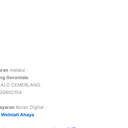
ran
melalui :
ng Gorontalo
TALO CEMERLANG.
430602154
ayaran
Koran Digital :
Welniati Ahaya