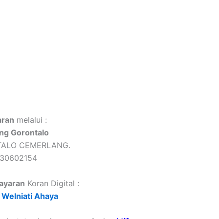
ran
melalui :
ng Gorontalo
TALO CEMERLANG.
430602154
ayaran
Koran Digital :
Welniati Ahaya