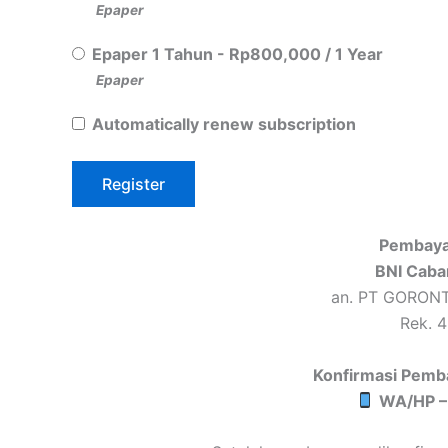
Epaper
Epaper 1 Tahun
-
Rp
800,000
/
1 Year
Epaper
Automatically renew subscription
Pembaya
BNI Caba
an. PT GORON
Rek. 
Konfirmasi Pemb
WA/HP –