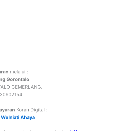
ran
melalui :
ng Gorontalo
TALO CEMERLANG.
430602154
ayaran
Koran Digital :
Welniati Ahaya