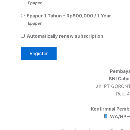
Epaper
Epaper 1 Tahun
-
Rp
800,000
/
1 Year
Epaper
Automatically renew subscription
Pembaya
BNI Caba
an. PT GORON
Rek. 
Konfirmasi Pemb
WA/HP –